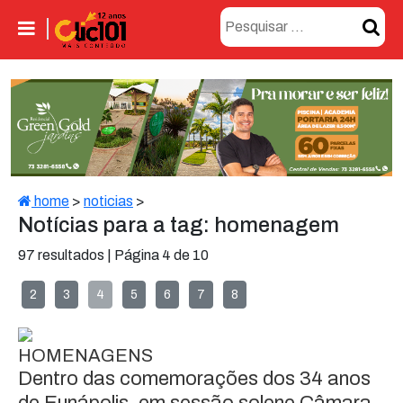
home
>
noticias
>
Notícias para a tag: homenagem
97 resultados | Página 4 de 10
2
3
4
5
6
7
8
HOMENAGENS
Dentro das comemorações dos 34 anos