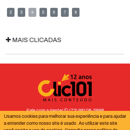
2
3
4
5
6
7
8
MAIS CLICADAS
Fale com a gente!
(73) 98108-5898
Usamos cookies para melhorar sua experiência e para ajudar
contato@clic101.com.br
a entender como nosso site é usado. Ao utilizar este site