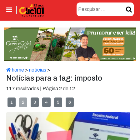
home
>
noticias
>
Notícias para a tag: imposto
117 resultados | Página 2 de 12
1
2
3
4
5
6