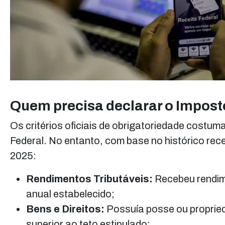
Quem precisa declarar o Impos
Os critérios oficiais de obrigatoriedade costu
Federal. No entanto, com base no histórico rec
2025:
Rendimentos Tributáveis:
Recebeu rendime
anual estabelecido;
Bens e Direitos:
Possuía posse ou proprieda
superior ao teto estipulado;