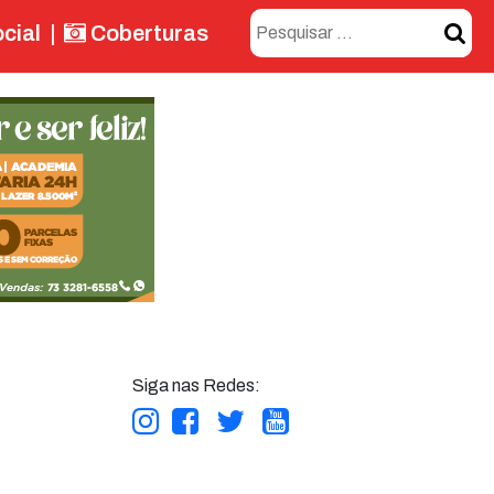
cial
|
Coberturas
Siga nas Redes: