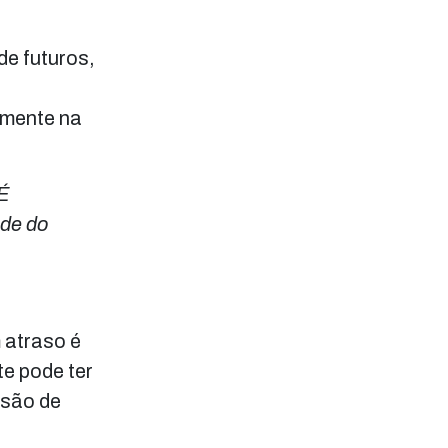
de futuros,
amente na
 É
ade do
 atraso é
te pode ter
ssão de