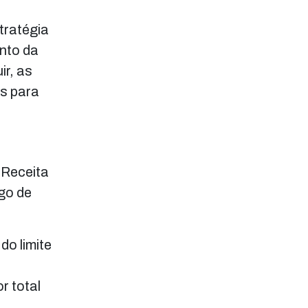
tratégia
ento da
ir, as
os para
 Receita
ngo de
do limite
r total