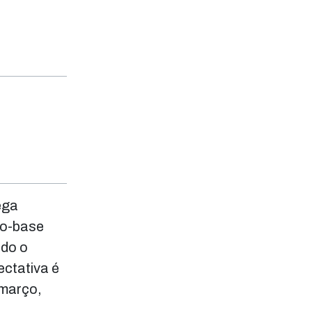
ega
no-base
ndo o
ctativa é
 março,