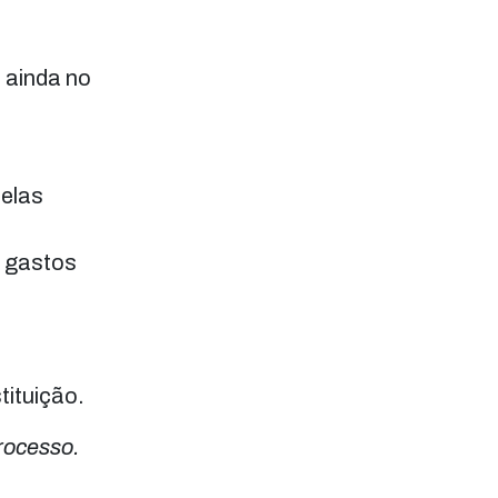
 ainda no
pelas
e gastos
tituição.
rocesso.