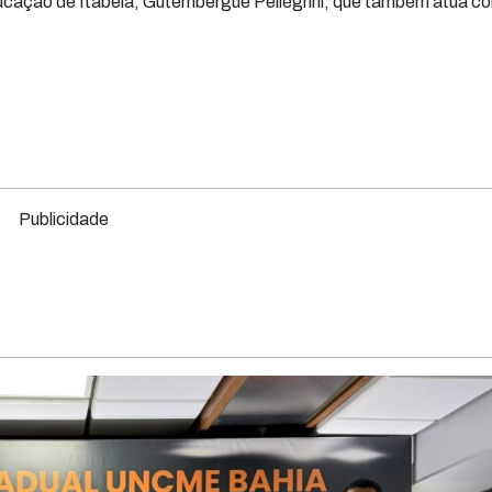
ducação de Itabela, Gutembergue Pellégrini, que também atua co
Publicidade