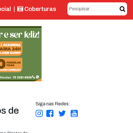
cial
|
Coberturas
Siga nas Redes:
os de