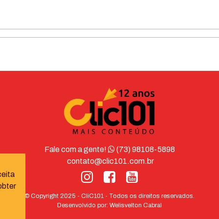
Fale com a gente!
(73) 98108-5898
contato@clic101.com.br
ceita
obter
© Copyright 2025 - CliC101 - Todos os direitos reservados.
Desenvolvido por:
Welisvelton Cabral