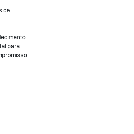
s de
s
alecimento
tal para
ompromisso