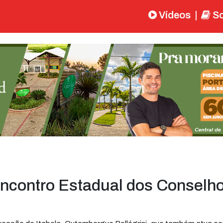
Vídeos
|
So
Encontro Estadual dos Conselh