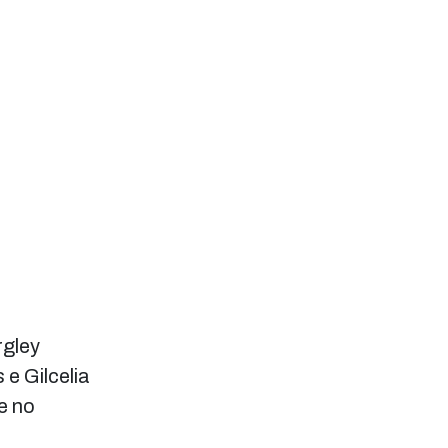
rgley
e Gilcelia
e no