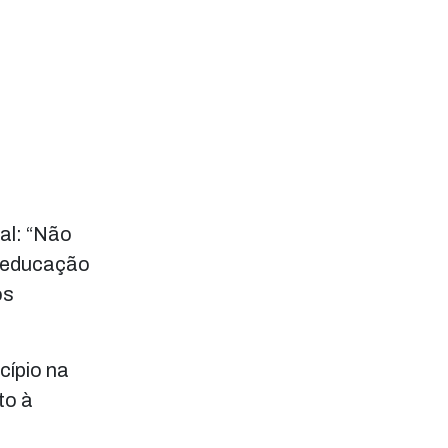
al: “Não
a educação
os
cípio na
to à