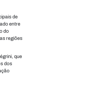
ipais de
ado entre
o do
sas regiões
égrini, que
os dos
cação