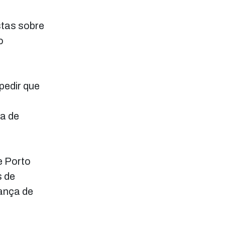
stas sobre
o
pedir que
ia de
e Porto
s de
rança de