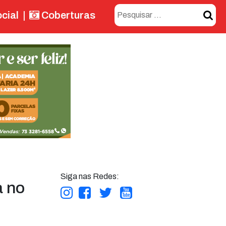
cial
|
Coberturas
Siga nas Redes:
a no