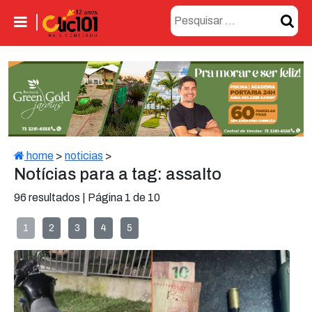
home
>
noticias
>
Notícias para a tag: assalto
96 resultados | Página 1 de 10
1
2
3
4
5